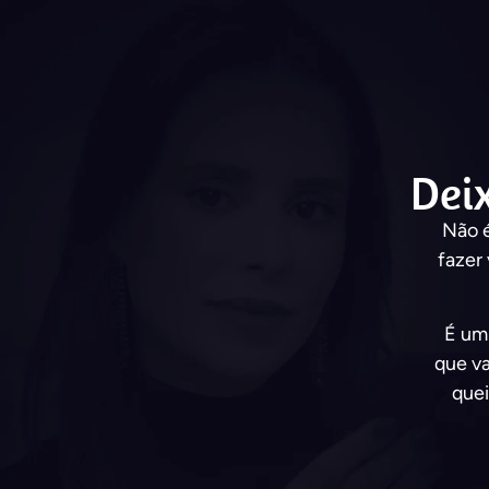
Dei
Não é
fazer 
É u
que va
quei