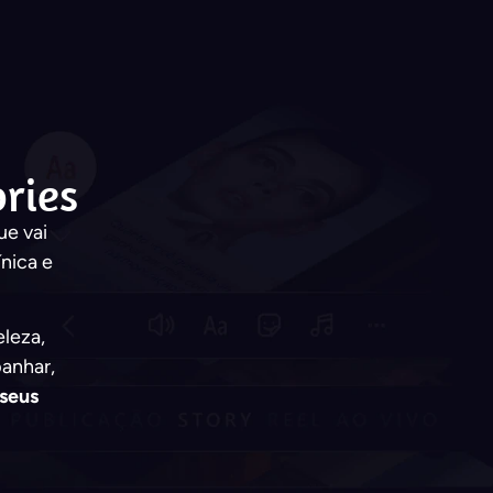
ries
ue vai
ínica e
eleza,
panhar,
seus