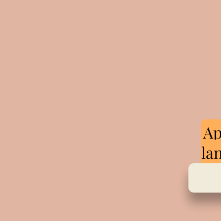
Ap
la