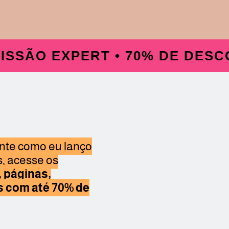
EXPERT • 70% DE DESCONTO •
te como eu lanço
, acesse os
 páginas,
ts com até 70% de