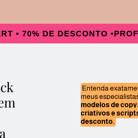
0% DE DESCONTO •
PROFISSÃO 
ack
Entenda exatamen
meus especialistas
tem
modelos de copy,
criativos e scrip
desconto.
a