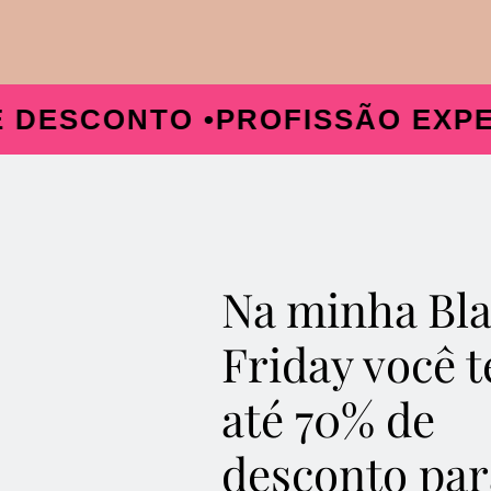
ONTO •
PROFISSÃO EXPERT • 7
Na minha Bl
Friday você 
até 70% de
desconto par