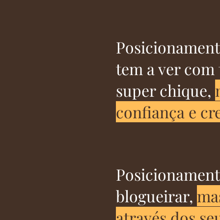
Posicionament
tem a ver com 
super chique,
confiança e cr
Posicionament
blogueirar,
ma
através dos seu