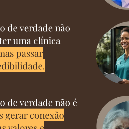
o de verdade não
ter uma clínica
mas passar
edibilidade.
o de verdade não é
s gerar conexão
s valores e