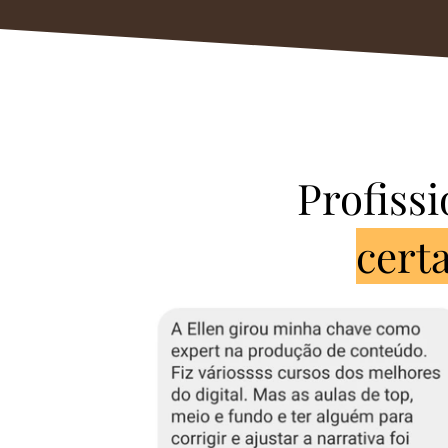
Profissi
cert