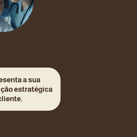
resenta a sua
tição estratégica
liente.