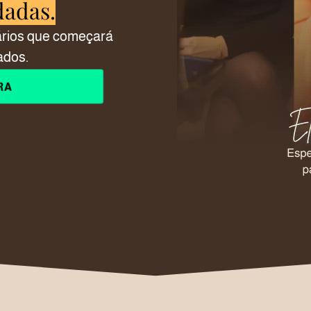
dadas.
ários que começará
ados.
RA