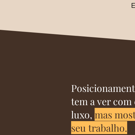
E
Posicionament
tem a ver com 
luxo,
mas most
seu trabalho.