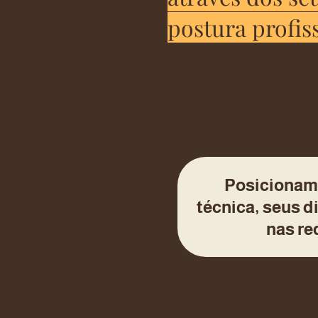
postura profiss
Posicionamen
técnica, seus di
nas re