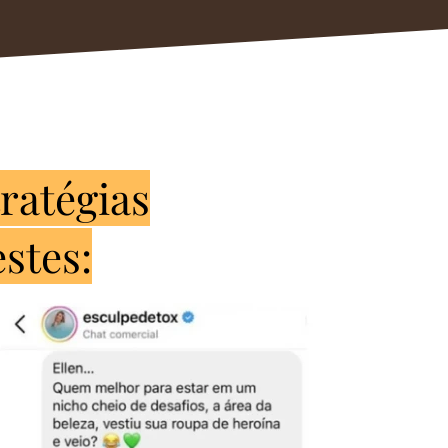
tratégias
stes: