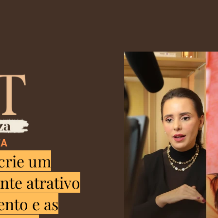
ZA
crie um
te atrativo
nto e as